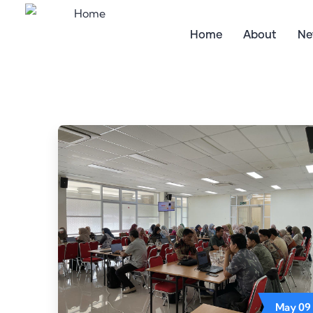
Home
About
Ne
May
09