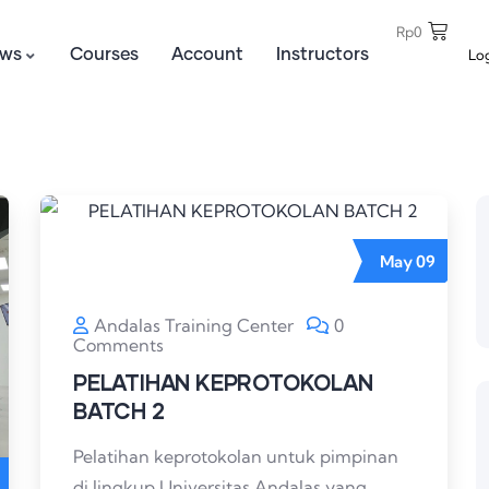
Rp
0
Lo
ws
Courses
Account
Instructors
May
09
Andalas Training Center
0
Comments
PELATIHAN KEPROTOKOLAN
BATCH 2
Pelatihan keprotokolan untuk pimpinan
di lingkup Universitas Andalas yang