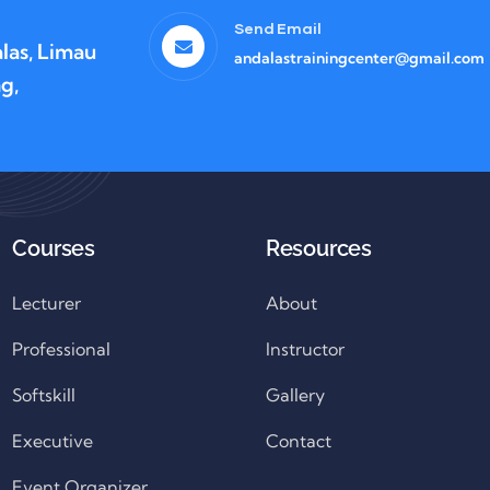
Send Email
las, Limau
andalastrainingcenter@gmail.com
g,
Courses
Resources
Lecturer
About
Professional
Instructor
Softskill
Gallery
Executive
Contact
Event Organizer